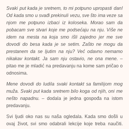
Svaki put kada je sretnem, to mi potpuno upropasti dan!
Od kada smo u svađi prekinuli vezu, sve što ima veze sa
njom me potpuno izbaci iz koloseka. Morao sam da
pobacam sve stvari koje me podsećaju na nju. Više ne
idem na mesta na koja smo išli zajedno jer me sve
dovodi do besa kada je se setim. Zašto ne mogu da
prestanem da se ljutim na nju? Već odavno nemamo
nikakav kontakt. Ja sam nju ostavio, ne ona mene.
–
pitao me je mladić na predavanju na kome sam pričao o
odnosima.
Mene dovodi do ludila svaki kontakt sa familijom mog
muža. Svaki put kada sretnem bilo koga od njih, oni me
nešto napadnu.
– dodala je jedna gospođa na istom
predavanju.
Svi ljudi oko nas su naša ogledala. Kada smo došli u
ovaj život, svi smo odabrali lekcije koje treba naučiti.