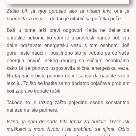
Zašto bih ja njoj oprostio ako ja nisam kriv, ona je
pogrešila, a ne ja.
– dodao je mladić sa početka priče.
Baš u tome leži pravi odgovor! Kada ne želite da
oprostite nekome ko vam je u prošlosti naneo bol, vi i
dalje održavate energetsku vezu s tom osobom. Još
gore, niste naučili i pustili ono što je trebalo pa će vaša
energija privući nekog drugog sa sličnim osobinama
kako bi se ponovo uspostavila slična energetska veza.
Na taj način biste ponovo dobili šansu da naučite svoju
lekciju. To što se inatite samo dodatno pojačava problem
koji zapravo trebate rešiti.
Takođe, to je razlog zašto pojedine osobe konstantno
nailaze na iste partnere.
Istina, ja sam do sada bila lepak za budale. Uvek isti
muškarci u mom životu i isti problemi sa njima. Očito