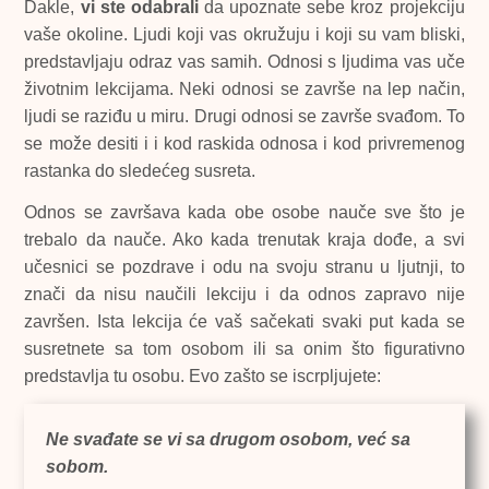
Dakle,
vi ste odabrali
da upoznate sebe kroz projekciju
vaše okoline. Ljudi koji vas okružuju i koji su vam bliski,
predstavljaju odraz vas samih. Odnosi s ljudima vas uče
životnim lekcijama. Neki odnosi se završe na lep način,
ljudi se raziđu u miru. Drugi odnosi se završe svađom. To
se može desiti i i kod raskida odnosa i kod privremenog
rastanka do sledećeg susreta.
Odnos se završava kada obe osobe nauče sve što je
trebalo da nauče. Ako kada trenutak kraja dođe, a svi
učesnici se pozdrave i odu na svoju stranu u ljutnji, to
znači da nisu naučili lekciju i da odnos zapravo nije
završen. Ista lekcija će vaš sačekati svaki put kada se
susretnete sa tom osobom ili sa onim što figurativno
predstavlja tu osobu. Evo zašto se iscrpljujete:
Ne svađate se vi sa drugom osobom, već sa
sobom.