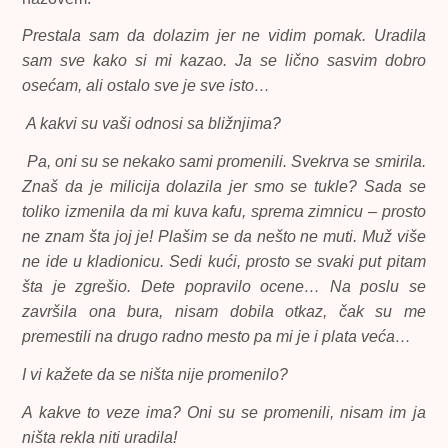
Prestala sam da dolazim jer ne vidim pomak. Uradila
sam sve kako si mi kazao. Ja se lično sasvim dobro
osećam, ali ostalo sve je sve isto…
A kakvi su vaši odnosi sa bližnjima?
Pa, oni su se nekako sami promenili. Svekrva se smirila.
Znaš da je milicija dolazila jer smo se tukle? Sada se
toliko izmenila da mi kuva kafu, sprema zimnicu – prosto
ne znam šta joj je! Plašim se da nešto ne muti. Muž više
ne ide u kladionicu. Sedi kući, prosto se svaki put pitam
šta je zgrešio. Dete popravilo ocene… Na poslu se
završila ona bura, nisam dobila otkaz, čak su me
premestili na drugo radno mesto pa mi je i plata veća…
I vi kažete da se ništa nije promenilo?
A kakve to veze ima? Oni su se promenili, nisam im ja
ništa rekla niti uradila!