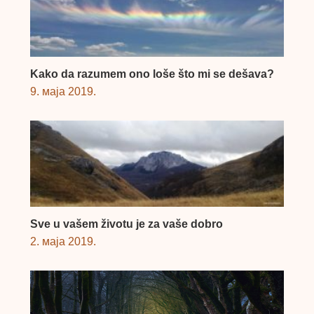
Kako da razumem ono loše što mi se dešava?
9. маја 2019.
Sve u vašem životu je za vaše dobro
2. маја 2019.