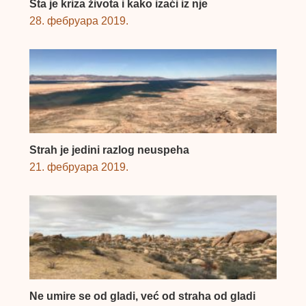
Šta je kriza života i kako izaći iz nje
28. фебруара 2019.
Strah je jedini razlog neuspeha
21. фебруара 2019.
Ne umire se od gladi, već od straha od gladi