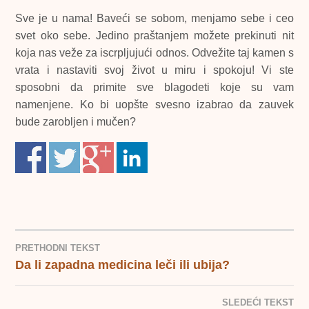
Sve je u nama! Baveći se sobom, menjamo sebe i ceo
svet oko sebe. Jedino praštanjem možete prekinuti nit
koja nas veže za iscrpljujući odnos. Odvežite taj kamen s
vrata i nastaviti svoj život u miru i spokoju! Vi ste
sposobni da primite sve blagodeti koje su vam
namenjene. Ko bi uopšte svesno izabrao da zauvek
bude zarobljen i mučen?
PRETHODNI TEKST
Da li zapadna medicina leči ili ubija?
KRETANJE
ČLANKA
SLEDEĆI TEKST