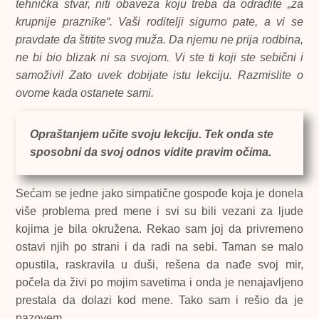
tehnička stvar, niti obaveza koju treba da odradite „za
krupnije praznike“. Vaši roditelji sigurno pate, a vi se
pravdate da štitite svog muža. Da njemu ne prija rodbina,
ne bi bio blizak ni sa svojom. Vi ste ti koji ste sebični i
samoživi! Zato uvek dobijate istu lekciju. Razmislite o
ovome kada ostanete sami.
Opraštanjem učite svoju lekciju. Tek onda ste
sposobni da svoj odnos vidite pravim očima.
Sećam se jedne jako simpatične gospođe koja je donela
više problema pred mene i svi su bili vezani za ljude
kojima je bila okružena. Rekao sam joj da privremeno
ostavi njih po strani i da radi na sebi. Taman se malo
opustila, raskravila u duši, rešena da nađe svoj mir,
počela da živi po mojim savetima i onda je nenajavljeno
prestala da dolazi kod mene. Tako sam i rešio da je
nazovem.