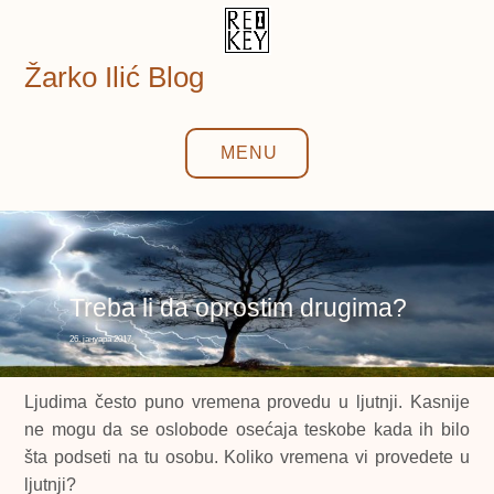
Skip
to
content
Žarko Ilić Blog
MENU
Treba li da oprostim drugima?
26. јануара 2017.
Ljudima često puno vremena provedu u ljutnji. Kasnije
ne mogu da se oslobode osećaja teskobe kada ih bilo
šta podseti na tu osobu. Koliko vremena vi provedete u
ljutnji?