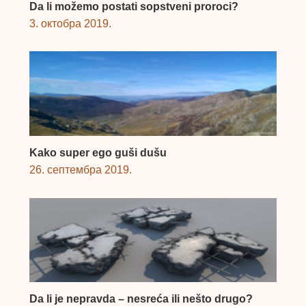
Da li možemo postati sopstveni proroci?
3. октобра 2019.
Kako super ego guši dušu
26. септембра 2019.
Da li je nepravda – nesreća ili nešto drugo?