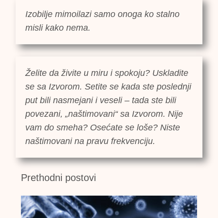
Izobilje mimoilazi samo onoga ko stalno
misli kako nema.
Želite da živite u miru i spokoju? Uskladite
se sa Izvorom. Setite se kada ste poslednji
put bili nasmejani i veseli – tada ste bili
povezani, „naštimovani“ sa Izvorom. Nije
vam do smeha? Osećate se loše? Niste
naštimovani na pravu frekvenciju.
Prethodni postovi