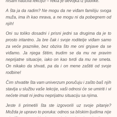
nisam naučila lekciju!
– rekla je devojka iz publike.
A šta ja da radim? Ne mogu da ne viđam familiju svoga
muža, ima ih kao mrava, a ne mogu ni da pobegnem od
njih!
Oni su toliko dosadni i prisni jedni sa drugima da je to
prosto iritantno. Ja bre čak i svoje roditelje viđam samo
za veće praznike, bez obzira što me oni gnjave da se
viđamo. Ja njega štitim, trudim se da mu ne pravim
neprijatne situacije, iako on kao tvrdi da mu ne smeta.
On nikako da shvati, pa da i on mene zaštiti od svoje
rodbine!
Čim shvatite šta vam univerzum poručuju i zašto baš njih
stavlja u službu vaše lekcije, vaši odnosi će se umiriti i vi
nećete imati ni jednu neprijatnu situaciju sa njima.
Jeste li primetili šta ste izgovorili uz svoje pitanje?
Možda je upravo to poruka: odnos sa bliskim ljudima nije