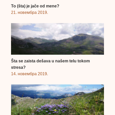
To (šta) je jače od mene?
21. новембра 2019.
Šta se zaista dešava u našem telu tokom
stresa?
14. новембра 2019.