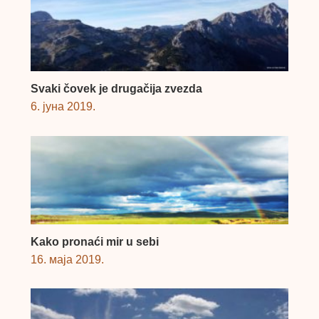
Svaki čovek je drugačija zvezda
6. јуна 2019.
Kako pronaći mir u sebi
16. маја 2019.