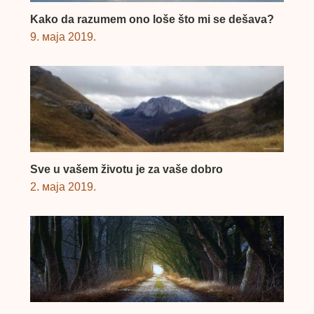
Kako da razumem ono loše što mi se dešava?
9. маја 2019.
Sve u vašem životu je za vaše dobro
2. маја 2019.