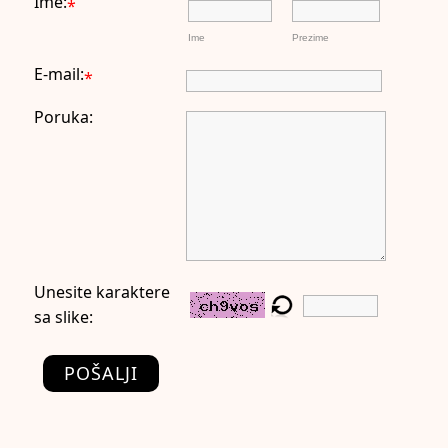
Ime:
*
Ime
Prezime
E-mail:
*
Poruka:
Unesite karaktere
sa slike:
POŠALJI