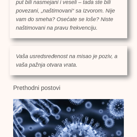
put bili nasmejani i veseli – tada ste bili
povezani, „naštimovani“ sa Izvorom. Nije
vam do smeha? Osećate se loše? Niste
naštimovani na pravu frekvenciju.
Vaša usredsređenost na misao je poziv, a
vaša pažnja otvara vrata.
Prethodni postovi