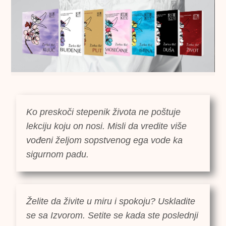
Ko preskoči stepenik života ne poštuje
lekciju koju on nosi. Misli da vredite više
vođeni željom sopstvenog ega vode ka
sigurnom padu.
Želite da živite u miru i spokoju? Uskladite
se sa Izvorom. Setite se kada ste poslednji