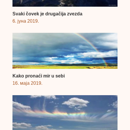
Svaki čovek je drugačija zvezda
6. јуна 2019.
Kako pronaći mir u sebi
16. маја 2019.