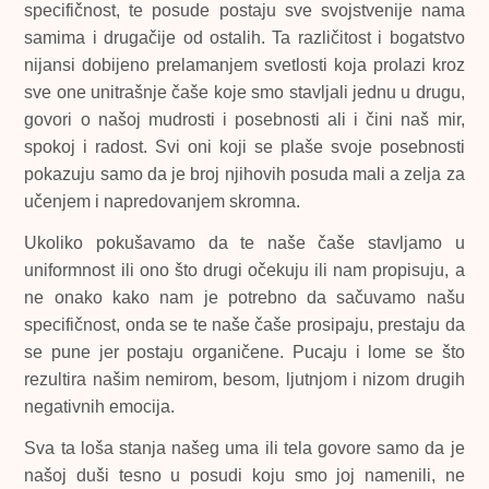
specifičnost, te posude postaju sve svojstvenije nama
samima i drugačije od ostalih. Ta različitost i bogatstvo
nijansi dobijeno prelamanjem svetlosti koja prolazi kroz
sve one unitrašnje čaše koje smo stavljali jednu u drugu,
govori o našoj mudrosti i posebnosti ali i čini naš mir,
spokoj i radost. Svi oni koji se plaše svoje posebnosti
pokazuju samo da je broj njihovih posuda mali a zelja za
učenjem i napredovanjem skromna.
Ukoliko pokušavamo da te naše čaše stavljamo u
uniformnost ili ono što drugi očekuju ili nam propisuju, a
ne onako kako nam je potrebno da sačuvamo našu
specifičnost, onda se te naše čaše prosipaju, prestaju da
se pune jer postaju organičene. Pucaju i lome se što
rezultira našim nemirom, besom, ljutnjom i nizom drugih
negativnih emocija.
Sva ta loša stanja našeg uma ili tela govore samo da je
našoj duši tesno u posudi koju smo joj namenili, ne