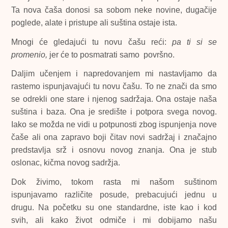
Ta nova čaša donosi sa sobom neke novine, dugačije
poglede, alate i pristupe ali suština ostaje ista.
Mnogi će gledajući tu novu čašu reći:
pa ti si se
promenio,
jer će to posmatrati samo površno.
Daljim učenjem i napredovanjem mi nastavljamo da
rastemo ispunjavajući tu novu čašu. To ne znači da smo
se odrekli one stare i njenog sadržaja. Ona ostaje naša
suština i baza. Ona je središte i potpora svega novog.
Iako se možda ne vidi u potpunosti zbog ispunjenja nove
čaše ali ona zapravo boji čitav novi sadržaj i značajno
predstavlja srž i osnovu novog znanja. Ona je stub
oslonac, kičma novog sadržja.
Dok živimo, tokom rasta mi našom suštinom
ispunjavamo različite posude, prebacujući jednu u
drugu. Na početku su one standardne, iste kao i kod
svih, ali kako život odmiče i mi dobijamo našu