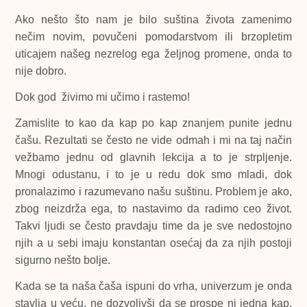
Ako nešto što nam je bilo suština života zamenimo
nečim novim, povučeni pomodarstvom ili brzopletim
uticajem našeg nezrelog ega željnog promene, onda to
nije dobro.
Dok god živimo mi učimo i rastemo!
Zamislite to kao da kap po kap znanjem punite jednu
čašu. Rezultati se često ne vide odmah i mi na taj način
vežbamo jednu od glavnih lekcija a to je strpljenje.
Mnogi odustanu, i to je u redu dok smo mladi, dok
pronalazimo i razumevano našu suštinu. Problem je ako,
zbog neizdrža ega, to nastavimo da radimo ceo život.
Takvi ljudi se često pravdaju time da je sve nedostojno
njih a u sebi imaju konstantan osećaj da za njih postoji
sigurno nešto bolje.
Kada se ta naša čaša ispuni do vrha, univerzum je onda
stavlja u veću, ne dozvolivši da se prospe ni jedna kap.