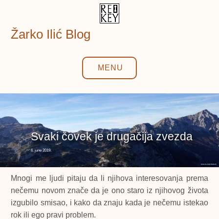
Skip
to
content
Žarko Ilić Blog
MENU
Svaki čovek je drugačija zvezda
6. june 2019.
Mnogi me ljudi pitaju da li njihova interesovanja prema
nečemu novom znače da je ono staro iz njihovog života
izgubilo smisao, i kako da znaju kada je nečemu istekao
rok ili ego pravi problem.