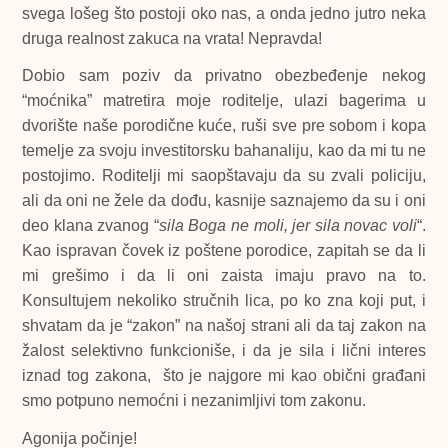
svega lošeg što postoji oko nas, a onda jedno jutro neka
druga realnost zakuca na vrata! Nepravda!
Dobio sam poziv da privatno obezbeđenje nekog
“moćnika” matretira moje roditelje, ulazi bagerima u
dvorište naše porodične kuće, ruši sve pre sobom i kopa
temelje za svoju investitorsku bahanaliju, kao da mi tu ne
postojimo. Roditelji mi saopštavaju da su zvali policiju,
ali da oni ne žele da dođu, kasnije saznajemo da su i oni
deo klana zvanog “
sila Boga ne moli, jer sila novac voli
“.
Kao ispravan čovek iz poštene porodice, zapitah se da li
mi grešimo i da li oni zaista imaju pravo na to.
Konsultujem nekoliko stručnih lica, po ko zna koji put, i
shvatam da je “zakon” na našoj strani ali da taj zakon na
žalost selektivno funkcioniše, i da je sila i lični interes
iznad tog zakona, što je najgore mi kao obični građani
smo potpuno nemoćni i nezanimljivi tom zakonu.
Agonija počinje!