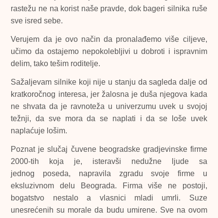
rastežu ne na korist naše pravde, dok bageri silnika ruše
sve isred sebe.
Verujem da je ovo način da pronalađemo više ciljeve,
učimo da ostajemo nepokolebljivi u dobroti i ispravnim
delim, tako tešim roditelje.
Sažaljevam silnike koji nije u stanju da sagleda dalje od
kratkoročnog interesa, jer žalosna je duša njegova kada
ne shvata da je ravnoteža u univerzumu uvek u svojoj
težnji, da sve mora da se naplati i da se loše uvek
naplaćuje lošim.
Poznat je slučaj čuvene beogradske gradjevinske firme
2000-tih koja je, isteravši nedužne ljude sa
jednog poseda, napravila zgradu svoje firme u
eksluzivnom delu Beograda. Firma više ne postoji,
bogatstvo nestalo a vlasnici mladi umrli. Suze
unesrećenih su morale da budu umirene. Sve na ovom