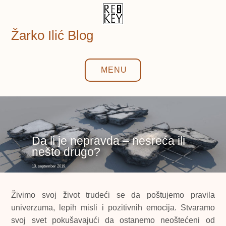
Skip
to
content
Žarko Ilić Blog
MENU
Da li je nepravda – nesreća ili
nešto drugo?
10. september 2019.
Živimo svoj život trudeći se da poštujemo pravila
univerzuma, lepih misli i pozitivnih emocija. Stvaramo
svoj svet pokušavajući da ostanemo neoštećeni od