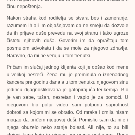
činu nepoštenja.
Nakon straha kod roditelja se stvara bes i zameranje,
razumem ih ali im objašnjavam da ne smeju da dozvole
da ih prljave duše prevedu na svoj stranu i tako ugroze
čistotu njihovih duša. Govorim im da opraštaju tom
posrnulom advokatu i da se mole za njegovo zdravlje.
Naravno, da mi ne veruju u tom trenutku.
Pričam im slučaj jednog klijenta koji je došao kod mene
u velikoj nesreći. Žena mu je preminula o iznenadnog
kancera pre godinu dana a u tom trenutku njegovom sinu
jedincu dijagnostikovana je galopirajuća leukemija. Bio
je van sebe, tužan, nesretan i vapio je za pomoći. U
njegovom bio polju video sam potpunu suprotnost
dobroti sa kojom mi se obratio. Od mraka i crnila nisam
mogao da priđem njegovoj duši. Pomislio sam da nije i
njega obuzelo neko stanje bolesti. Ali nije, to su bili
slojevi tame koje je njegov um pravio godinama. Puno