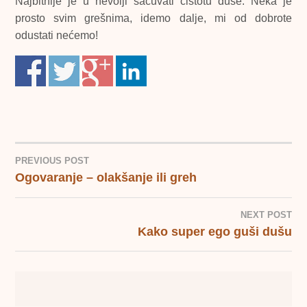
Najbitnije je u nevolji sačuvati čistotu duše. Neka je
prosto svim grešnima, idemo dalje, mi od dobrote
odustati nećemo!
PREVIOUS POST
Ogovaranje – olakšanje ili greh
POST
NAVIGATION
NEXT POST
Kako super ego guši dušu