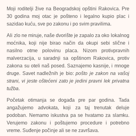
Moji roditelji žive na Beogradskoj opštini Rakovica. Pre
30 godina moj otac je pošteno i legalno kupio plac i
sazidao kuću, sve po zakonu i po svim pravilima.
Ali zlo ne miruje, naše dvorište je zapalo za oko lokalnog
moćnika, koji nije birao način da okupi sebi slične i
nasilno otme polovinu placa. Nizom protivpravnih
malverzacija, u saradnji sa opštinom Rakovica, protiv
zakona su oteli naš posed. Saznajemo kasnije, i mnoge
druge. Savet nadležnih je bio:
pošto je zakon na vašoj
strani, vi jeste oštećeni zato je jedini pravni lek privatna
tužba
.
Početak otimanja se događa pre par godina. Tada
angažujemo advokata, koji za taj trenutak deluje
podoban. Nemamo iskustva pa se hvatamo za slamku.
Verujemo zakonu i poštujemo procedure i potrebno
vreme. Suđenje počinje ali se ne završava.