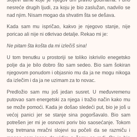
nesreće drugih ljudi, za koju je bio zaslužan, nadvilo se
nad njim. Nisam mogao da shvatim šta se dešava.
Kada sam mu ispričao, kakvo je njegovo stanje, nije
poricao ali nije ni otkrivao detalje. Rekao mi je:
Ne pitam šta košta da mi izlečiš sina!
U tom trenutku u prostoriji se toliko iskrivilo enegetsko
polje da je bilo dobro što sam sedeo. Bio sam šokiran
njegovom ponudom i objasnio mu da ja ne mogu nikoga
da izlečim i da ja ne uzimam za to novac.
Predložio sam mu još jedan susret. U međuvremenu
putovao sam energetski za njega i tražio način kako mu
se može pomoći. Kada je došao sledeći put, bio je još u
većoj panici jer se stanje sina pogoršavalo. Bio sam
potrešen jer mi je osnovni poriv bio saosećanje. Tokom
tog tretmana mračni slojevi su počeli da se razmiču i