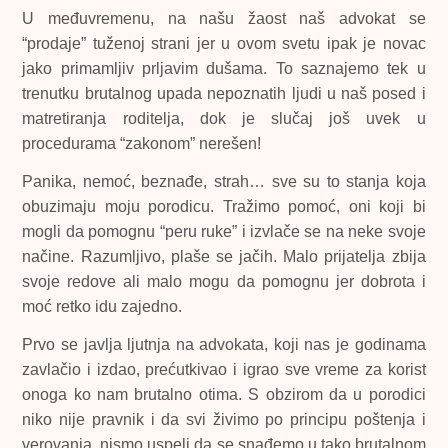
U međuvremenu, na našu žaost naš advokat se
“prodaje” tuženoj strani jer u ovom svetu ipak je novac
jako primamljiv prljavim dušama. To saznajemo tek u
trenutku brutalnog upada nepoznatih ljudi u naš posed i
matretiranja roditelja, dok je slučaj još uvek u
procedurama “zakonom” nerešen!
Panika, nemoć, beznađe, strah… sve su to stanja koja
obuzimaju moju porodicu. Tražimo pomoć, oni koji bi
mogli da pomognu “peru ruke” i izvlače se na neke svoje
načine. Razumljivo, plaše se jačih. Malo prijatelja zbija
svoje redove ali malo mogu da pomognu jer dobrota i
moć retko idu zajedno.
Prvo se javlja ljutnja na advokata, koji nas je godinama
zavlačio i izdao, prećutkivao i igrao sve vreme za korist
onoga ko nam brutalno otima. S obzirom da u porodici
niko nije pravnik i da svi živimo po principu poštenja i
verovanja, nismo uspeli da se snađemo u tako brutalnom