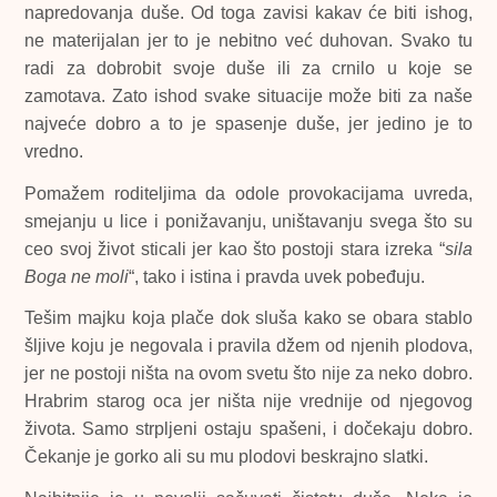
napredovanja duše. Od toga zavisi kakav će biti ishog,
ne materijalan jer to je nebitno već duhovan. Svako tu
radi za dobrobit svoje duše ili za crnilo u koje se
zamotava. Zato ishod svake situacije može biti za naše
najveće dobro a to je spasenje duše, jer jedino je to
vredno.
Pomažem roditeljima da odole provokacijama uvreda,
smejanju u lice i ponižavanju, uništavanju svega što su
ceo svoj život sticali jer kao što postoji stara izreka “
sila
Boga ne moli
“, tako i istina i pravda uvek pobeđuju.
Tešim majku koja plače dok sluša kako se obara stablo
šljive koju je negovala i pravila džem od njenih plodova,
jer ne postoji ništa na ovom svetu što nije za neko dobro.
Hrabrim starog oca jer ništa nije vrednije od njegovog
života. Samo strpljeni ostaju spašeni, i dočekaju dobro.
Čekanje je gorko ali su mu plodovi beskrajno slatki.