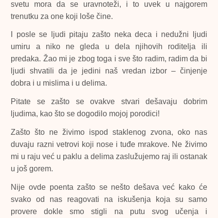
svetu mora da se uravnoteži, i to uvek u najgorem
trenutku za one koji loše čine.
I posle se ljudi pitaju zašto neka deca i nedužni ljudi
umiru a niko ne gleda u dela njihovih roditelja ili
predaka. Žao mi je zbog toga i sve što radim, radim da bi
ljudi shvatili da je jedini naš vredan izbor – činjenje
dobra i u mislima i u delima.
Pitate se zašto se ovakve stvari dešavaju dobrim
ljudima, kao što se dogodilo mojoj porodici!
Zašto što ne živimo ispod staklenog zvona, oko nas
duvaju razni vetrovi koji nose i tuđe mrakove. Ne živimo
mi u raju već u paklu a delima zaslužujemo raj ili ostanak
u još gorem.
Nije ovde poenta zašto se nešto dešava već kako će
svako od nas reagovati na iskušenja koja su samo
provere dokle smo stigli na putu svog učenja i