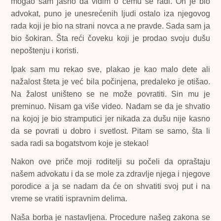
mogao sam jasno da vidim o čemu se radi. On je bio
advokat, puno je unesrećenih ljudi ostalo iza njegovog
rada koji je bio na strani novca a ne pravde. Sada sam ja
bio šokiran. Šta reći čoveku koji je prodao svoju dušu
nepoštenju i koristi.
Ipak sam mu rekao sve, plakao je kao malo dete ali
nažalost šteta je već bila počinjena, predaleko je otišao.
Na žalost uništeno se ne može povratiti. Sin mu je
preminuo. Nisam ga više video. Nadam se da je shvatio
na kojoj je bio stramputici jer nikada za dušu nije kasno
da se povrati u dobro i svetlost. Pitam se samo, šta li
sada radi sa bogatstvom koje je stekao!
Nakon ove priče moji roditelji su počeli da opraštaju
našem advokatu i da se mole za zdravlje njega i njegove
porodice a ja se nadam da će on shvatiti svoj put i na
vreme se vratiti ispravnim delima.
Naša borba je nastavljena. Procedure našeg zakona se