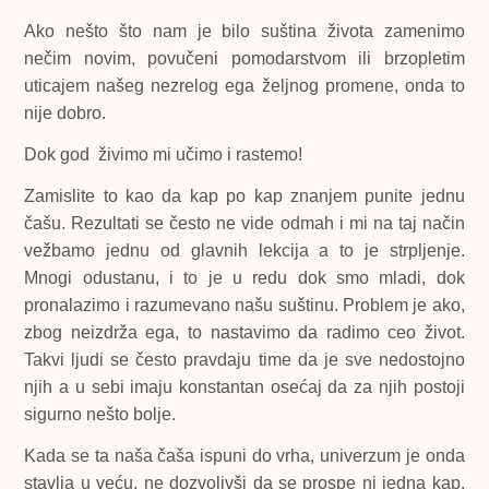
Ako nešto što nam je bilo suština života zamenimo
nečim novim, povučeni pomodarstvom ili brzopletim
uticajem našeg nezrelog ega željnog promene, onda to
nije dobro.
Dok god živimo mi učimo i rastemo!
Zamislite to kao da kap po kap znanjem punite jednu
čašu. Rezultati se često ne vide odmah i mi na taj način
vežbamo jednu od glavnih lekcija a to je strpljenje.
Mnogi odustanu, i to je u redu dok smo mladi, dok
pronalazimo i razumevano našu suštinu. Problem je ako,
zbog neizdrža ega, to nastavimo da radimo ceo život.
Takvi ljudi se često pravdaju time da je sve nedostojno
njih a u sebi imaju konstantan osećaj da za njih postoji
sigurno nešto bolje.
Kada se ta naša čaša ispuni do vrha, univerzum je onda
stavlja u veću, ne dozvolivši da se prospe ni jedna kap.