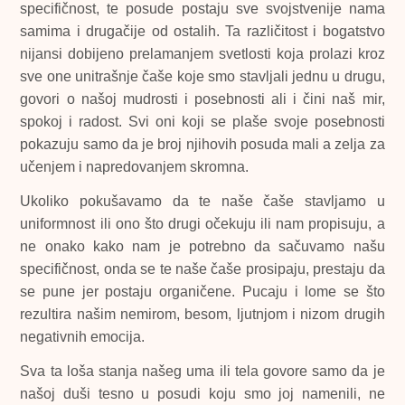
specifičnost, te posude postaju sve svojstvenije nama
samima i drugačije od ostalih. Ta različitost i bogatstvo
nijansi dobijeno prelamanjem svetlosti koja prolazi kroz
sve one unitrašnje čaše koje smo stavljali jednu u drugu,
govori o našoj mudrosti i posebnosti ali i čini naš mir,
spokoj i radost. Svi oni koji se plaše svoje posebnosti
pokazuju samo da je broj njihovih posuda mali a zelja za
učenjem i napredovanjem skromna.
Ukoliko pokušavamo da te naše čaše stavljamo u
uniformnost ili ono što drugi očekuju ili nam propisuju, a
ne onako kako nam je potrebno da sačuvamo našu
specifičnost, onda se te naše čaše prosipaju, prestaju da
se pune jer postaju organičene. Pucaju i lome se što
rezultira našim nemirom, besom, ljutnjom i nizom drugih
negativnih emocija.
Sva ta loša stanja našeg uma ili tela govore samo da je
našoj duši tesno u posudi koju smo joj namenili, ne