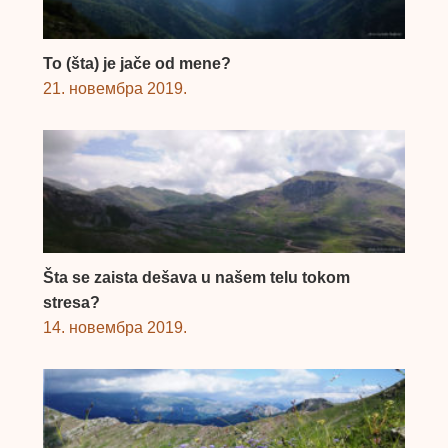
To (šta) je jače od mene?
21. новембра 2019.
Šta se zaista dešava u našem telu tokom
stresa?
14. новембра 2019.