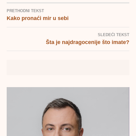
PRETHODNI TEKST
Kako pronaći mir u sebi
KRETANJE
ČLANKA
SLEDEĆI TEKST
Šta je najdragocenije što imate?