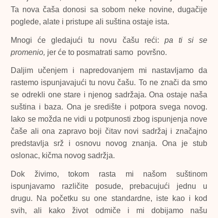
Ta nova čaša donosi sa sobom neke novine, dugačije
poglede, alate i pristupe ali suština ostaje ista.
Mnogi će gledajući tu novu čašu reći:
pa ti si se
promenio,
jer će to posmatrati samo površno.
Daljim učenjem i napredovanjem mi nastavljamo da
rastemo ispunjavajući tu novu čašu. To ne znači da smo
se odrekli one stare i njenog sadržaja. Ona ostaje naša
suština i baza. Ona je središte i potpora svega novog.
Iako se možda ne vidi u potpunosti zbog ispunjenja nove
čaše ali ona zapravo boji čitav novi sadržaj i značajno
predstavlja srž i osnovu novog znanja. Ona je stub
oslonac, kičma novog sadržja.
Dok živimo, tokom rasta mi našom suštinom
ispunjavamo različite posude, prebacujući jednu u
drugu. Na početku su one standardne, iste kao i kod
svih, ali kako život odmiče i mi dobijamo našu