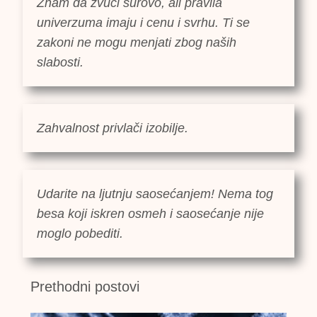
Znam da zvuči surovo, ali pravila
univerzuma imaju i cenu i svrhu. Ti se
zakoni ne mogu menjati zbog naših
slabosti.
Zahvalnost privlači izobilje.
Udarite na ljutnju saosećanjem! Nema tog
besa koji iskren osmeh i saosećanje nije
moglo pobediti.
Prethodni postovi