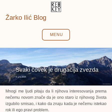
Skip
to
content
Žarko Ilić Blog
MENU
Svaki čovek je drugačija zvezda
6. јуна 2019.
Mnogi me ljudi pitaju da li njihova interesovanja prema
nečemu novom znače da je ono staro iz njihovog života
izgubilo smisao, i kako da znaju kada je nečemu istekao
rok ili ego pravi problem.