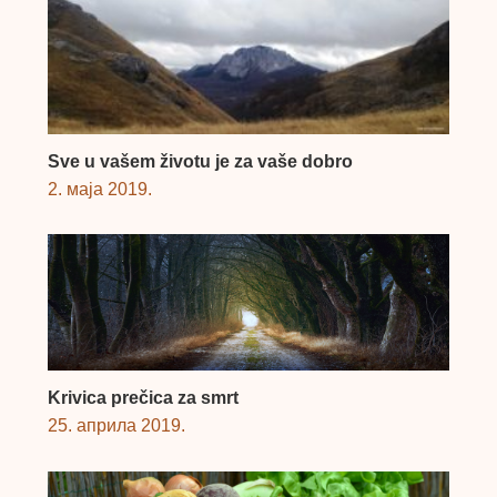
Sve u vašem životu je za vaše dobro
2. маја 2019.
Krivica prečica za smrt
25. априла 2019.