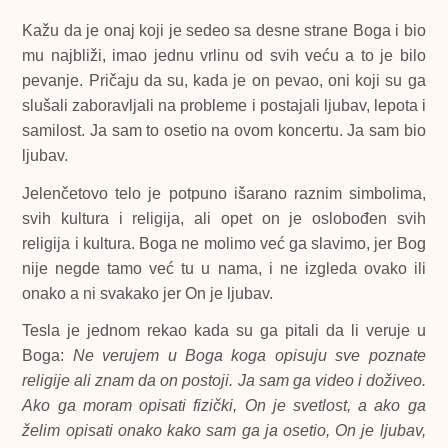
Kažu da je onaj koji je sedeo sa desne strane Boga i bio
mu najbliži, imao jednu vrlinu od svih veću a to je bilo
pevanje. Pričaju da su, kada je on pevao, oni koji su ga
slušali zaboravljali na probleme i postajali ljubav, lepota i
samilost. Ja sam to osetio na ovom koncertu. Ja sam bio
ljubav.
Jelenčetovo telo je potpuno išarano raznim simbolima,
svih kultura i religija, ali opet on je oslobođen svih
religija i kultura. Boga ne molimo već ga slavimo, jer Bog
nije negde tamo već tu u nama, i ne izgleda ovako ili
onako a ni svakako jer On je ljubav.
Tesla je jednom rekao kada su ga pitali da li veruje u
Boga:
Ne verujem u Boga koga opisuju sve poznate
religije ali znam da on postoji. Ja sam ga video i doživeo.
Ako ga moram opisati fizički, On je svetlost, a ako ga
želim opisati onako kako sam ga ja osetio, On je ljubav,