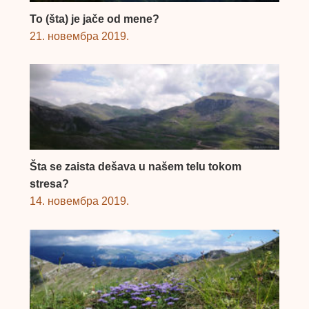
To (šta) je jače od mene?
21. новембра 2019.
Šta se zaista dešava u našem telu tokom
stresa?
14. новембра 2019.