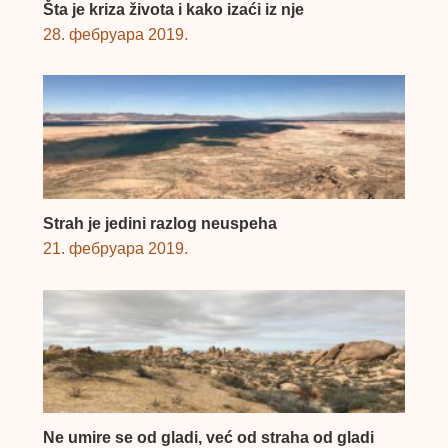
Šta je kriza života i kako izaći iz nje
28. фебруара 2019.
Strah je jedini razlog neuspeha
21. фебруара 2019.
Ne umire se od gladi, već od straha od gladi