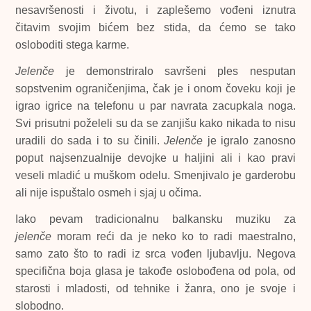
nesavršenosti i životu, i zaplešemo vođeni iznutra
čitavim svojim bićem bez stida, da ćemo se tako
osloboditi stega karme.
Jelenče
je demonstriralo savršeni ples nesputan
sopstvenim ograničenjima, čak je i onom čoveku koji je
igrao igrice na telefonu u par navrata zacupkala noga.
Svi prisutni poželeli su da se zanjišu kako nikada to nisu
uradili do sada i to su činili.
Jelenče
je igralo zanosno
poput najsenzualnije devojke u haljini ali i kao pravi
veseli mladić u muškom odelu. Smenjivalo je garderobu
ali nije ispuštalo osmeh i sjaj u očima.
Iako pevam tradicionalnu balkansku muziku za
jelenče
moram reći da je neko ko to radi maestralno,
samo zato što to radi iz srca vođen ljubavlju. Negova
specifična boja glasa je takođe oslobođena od pola, od
starosti i mladosti, od tehnike i žanra, ono je svoje i
slobodno.