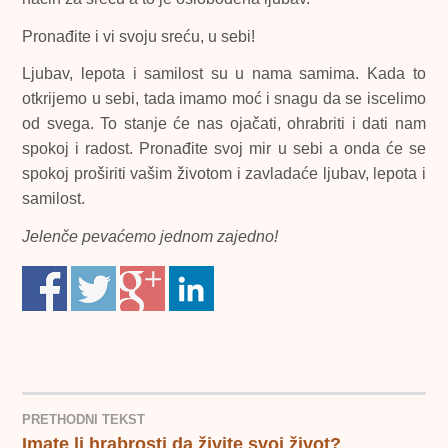
Pronađite i vi svoju sreću, u sebi!
Ljubav, lepota i samilost su u nama samima. Kada to
otkrijemo u sebi, tada imamo moć i snagu da se iscelimo
od svega. To stanje će nas ojačati, ohrabriti i dati nam
spokoj i radost. Pronađite svoj mir u sebi a onda će se
spokoj proširiti vašim životom i zavladaće ljubav, lepota i
samilost.
Jelenče
pevaćemo jednom zajedno!
PRETHODNI TEKST
Imate li hrabrosti da živite svoj život?