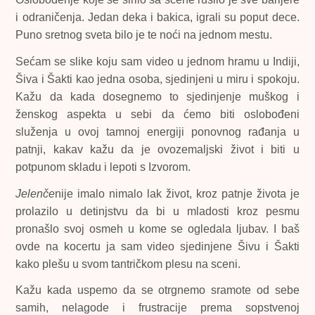
i odraničenja. Jedan deka i bakica, igrali su poput dece.
Puno sretnog sveta bilo je te noći na jednom mestu.
Sećam se slike koju sam video u jednom hramu u Indiji,
Šiva i Šakti kao jedna osoba, sjedinjeni u miru i spokoju.
Kažu da kada dosegnemo to sjedinjenje muškog i
ženskog aspekta u sebi da ćemo biti oslobođeni
služenja u ovoj tamnoj energiji ponovnog rađanja u
patnji, kakav kažu da je ovozemaljski život i biti u
potpunom skladu i lepoti s Izvorom.
Jelenče
nije imalo nimalo lak život, kroz patnje života je
prolazilo u detinjstvu da bi u mladosti kroz pesmu
pronašlo svoj osmeh u kome se ogledala ljubav. I baš
ovde na kocertu ja sam video sjedinjene Šivu i Šakti
kako plešu u svom tantričkom plesu na sceni.
Kažu kada uspemo da se otrgnemo sramote od sebe
samih, nelagode i frustracije prema sopstvenoj