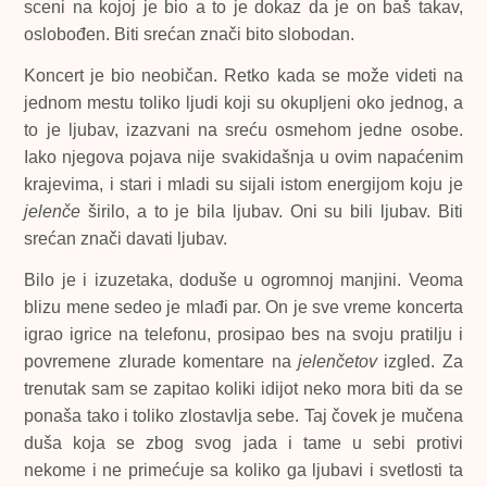
sceni na kojoj je bio a to je dokaz da je on baš takav,
oslobođen.
Biti srećan znači bito slobodan.
Koncert je bio neobičan. Retko kada se može videti na
jednom mestu toliko ljudi koji su okupljeni oko jednog, a
to je ljubav, izazvani na sreću osmehom jedne osobe.
Iako njegova pojava nije svakidašnja u ovim napaćenim
krajevima, i stari i mladi su sijali istom energijom koju je
jelenče
širilo, a to je bila ljubav. Oni su bili ljubav. Biti
srećan znači davati ljubav.
Bilo je i izuzetaka, doduše u ogromnoj manjini. Veoma
blizu mene sedeo je mlađi par. On je sve vreme koncerta
igrao igrice na telefonu, prosipao bes na svoju pratilju i
povremene zlurade komentare na
jelenčetov
izgled. Za
trenutak sam se zapitao koliki idijot neko mora biti da se
ponaša tako i toliko zlostavlja sebe. Taj čovek je mučena
duša koja se zbog svog jada i tame u sebi protivi
nekome i ne primećuje sa koliko ga ljubavi i svetlosti ta