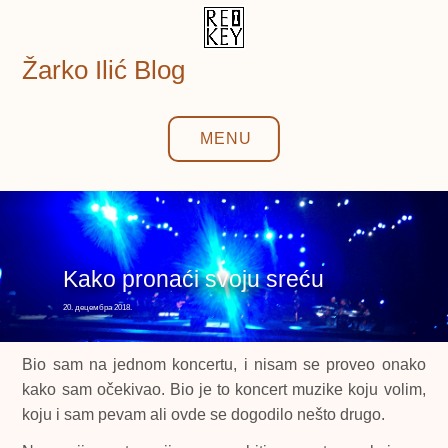
Skip
to
content
Žarko Ilić Blog
MENU
Kako pronaći svoju sreću
20. децембра 2018.
Bio sam na jednom koncertu, i nisam se proveo onako
kako sam očekivao. Bio je to koncert muzike koju volim,
koju i sam pevam ali ovde se dogodilo nešto drugo.