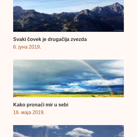
Svaki čovek je drugačija zvezda
6. јуна 2019.
Kako pronaći mir u sebi
16. маја 2019.