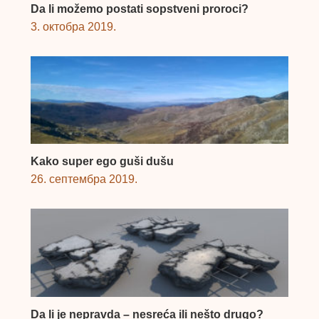
Da li možemo postati sopstveni proroci?
3. октобра 2019.
Kako super ego guši dušu
26. септембра 2019.
Da li je nepravda – nesreća ili nešto drugo?