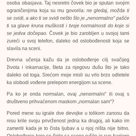
osoba obasjava. Taj nesretni čovek bio je sputan svojim
ograničenjima koja su mu govorila:
ne gledaj, možda ti
se svidi, a ako ti se svidi nešto što je „nenormalno“ pašće
ti sa glave kruna muškosti i tvoje normalnosti do koje si
se jedva dočepao.
Čovek je bio zarobljen u svojoj tami
zureći u svoj telefon, daleko od oslobođenosti koja se
slavila na sceni.
Drevna učenja kažu da je oslobođenje cilj svačijeg
života i inkarnacije, šteta za njegovu dušu što je tako
daleko od toga. Srećom moje misli su vrlo brzo odletele
ka slobodi vođene prelepom energijom sa scene.
Pa ko je onda normalan, ovaj „nenormalni“ ili ovaj s
društveno prihvaćenom maskom „normalan sam“?
Pored mene su igrale dve devojke u tolikom zanosu da
nisu krile svoju privrženost jedna ka drugoj, ali kako im
zameriti kada je to čista ljubav a u njoj ništa nije bitno.
Oslobođenje koje se širilo sa scene rušilo je sve barijere