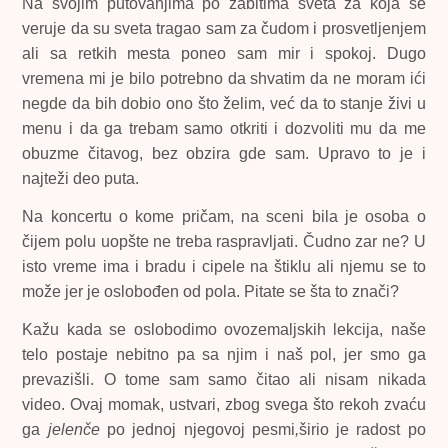
Na svojim putovanjima po zabitima sveta za koja se
veruje da su sveta tragao sam za čudom i prosvetljenjem
ali sa retkih mesta poneo sam mir i spokoj. Dugo
vremena mi je bilo potrebno da shvatim da ne moram ići
negde da bih dobio ono što želim, već da to stanje živi u
menu i da ga trebam samo otkriti i dozvoliti mu da me
obuzme čitavog, bez obzira gde sam. Upravo to je i
najteži deo puta.
Na koncertu o kome pričam, na sceni bila je osoba o
čijem polu uopšte ne treba raspravljati. Čudno zar ne? U
isto vreme ima i bradu i cipele na štiklu ali njemu se to
može jer je oslobođen od pola. Pitate se šta to znači?
Kažu kada se oslobodimo ovozemaljskih lekcija, naše
telo postaje nebitno pa sa njim i naš pol, jer smo ga
prevazišli. O tome sam samo čitao ali nisam nikada
video. Ovaj momak, ustvari, zbog svega što rekoh zvaću
ga
jelenče
po jednoj njegovoj pesmi
,
širio je radost po