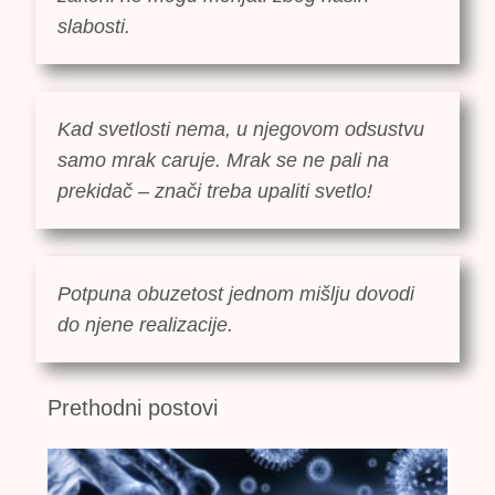
slabosti.
Kad svetlosti nema, u njegovom odsustvu
samo mrak caruje. Mrak se ne pali na
prekidač – znači treba upaliti svetlo!
Potpuna obuzetost jednom mišlju dovodi
do njene realizacije.
Prethodni postovi