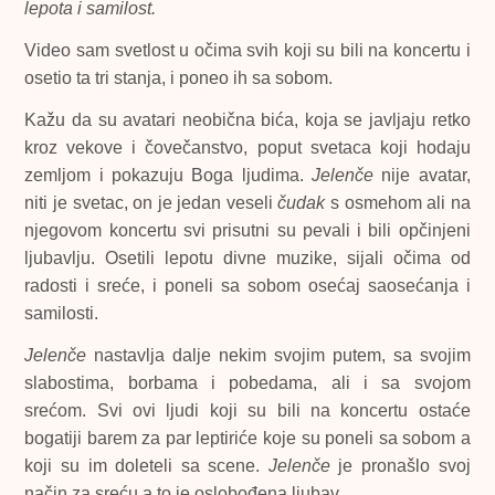
lepota i samilost.
Video sam svetlost u očima svih koji su bili na koncertu i
osetio ta tri stanja, i poneo ih sa sobom.
Kažu da su avatari neobična bića, koja se javljaju retko
kroz vekove i čovečanstvo, poput svetaca koji hodaju
zemljom i pokazuju Boga ljudima.
Jelenče
nije avatar,
niti je svetac, on je jedan veseli
čudak
s osmehom ali na
njegovom koncertu svi prisutni su pevali i bili opčinjeni
ljubavlju. Osetili lepotu divne muzike, sijali očima od
radosti i sreće, i poneli sa sobom osećaj saosećanja i
samilosti.
Jelenče
nastavlja dalje nekim svojim putem, sa svojim
slabostima, borbama i pobedama, ali i sa svojom
srećom. Svi ovi ljudi koji su bili na koncertu ostaće
bogatiji barem za par leptiriće koje su poneli sa sobom a
koji su im doleteli sa scene.
Jelenče
je pronašlo svoj
način za sreću a to je oslobođena ljubav.