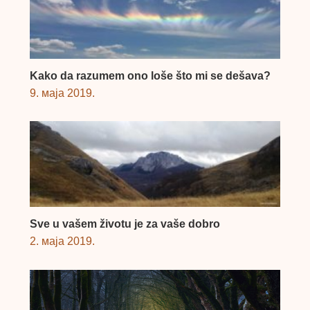
Kako da razumem ono loše što mi se dešava?
9. маја 2019.
Sve u vašem životu je za vaše dobro
2. маја 2019.