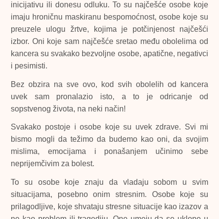
inicijativu ili donesu odluku. To su najčešće osobe koje
imaju hroničnu maskiranu bespomoćnost, osobe koje su
preuzele ulogu žrtve, kojima je potčinjenost najčešći
izbor. Oni koje sam najčešće sretao među obolelima od
kancera su svakako bezvoljne osobe, apatične, negativci
i pesimisti.
Bez obzira na sve ovo, kod svih obolelih od kancera
uvek sam pronalazio isto, a to je odricanje od
sopstvenog života, na neki način!
Svakako postoje i osobe koje su uvek zdrave. Svi mi
bismo mogli da težimo da budemo kao oni, da svojim
mislima, emocijama i ponašanjem učinimo sebe
neprijemčivim za bolest.
To su osobe koje znaju da vladaju sobom u svim
situacijama, posebno onim stresnim. Osobe koje su
prilagodljive, koje shvataju stresne situacije kao izazov a
ne kao problem ili tragediju. One umeju da se uklope u