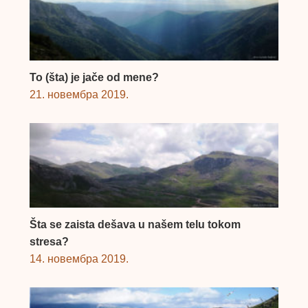
To (šta) je jače od mene?
21. новембра 2019.
Šta se zaista dešava u našem telu tokom
stresa?
14. новембра 2019.