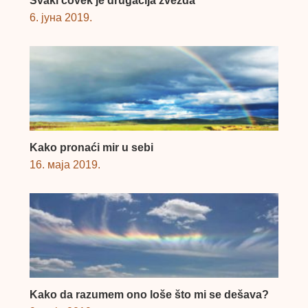
Svaki čovek je drugačija zvezda
6. јуна 2019.
Kako pronaći mir u sebi
16. маја 2019.
Kako da razumem ono loše što mi se dešava?