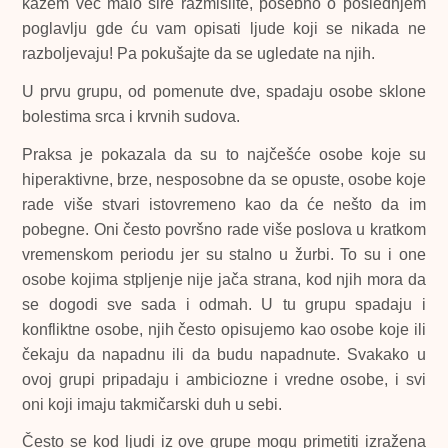
kažem već malo šire razmislite, posebno o poslednjem
poglavlju gde ću vam opisati ljude koji se nikada ne
razboljevaju! Pa pokušajte da se ugledate na njih.
U prvu grupu, od pomenute dve, spadaju osobe sklone
bolestima srca i krvnih sudova.
Praksa je pokazala da su to najčešće osobe koje su
hiperaktivne, brze, nesposobne da se opuste, osobe koje
rade više stvari istovremeno kao da će nešto da im
pobegne. Oni često površno rade više poslova u kratkom
vremenskom periodu jer su stalno u žurbi. To su i one
osobe kojima stpljenje nije jača strana, kod njih mora da
se dogodi sve sada i odmah. U tu grupu spadaju i
konfliktne osobe, njih često opisujemo kao osobe koje ili
čekaju da napadnu ili da budu napadnute. Svakako u
ovoj grupi pripadaju i ambiciozne i vredne osobe, i svi
oni koji imaju takmičarski duh u sebi.
Često se kod ljudi iz ove grupe mogu primetiti izražena