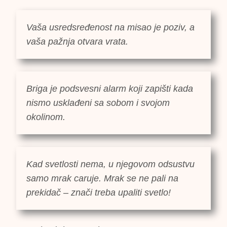
Vaša usredsređenost na misao je poziv, a
vaša pažnja otvara vrata.
Briga je podsvesni alarm koji zapišti kada
nismo usklađeni sa sobom i svojom
okolinom.
Kad svetlosti nema, u njegovom odsustvu
samo mrak caruje. Mrak se ne pali na
prekidač – znači treba upaliti svetlo!