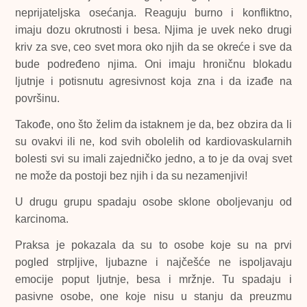
neprijateljska osećanja. Reaguju burno i konfliktno,
imaju dozu okrutnosti i besa. Njima je uvek neko drugi
kriv za sve, ceo svet mora oko njih da se okreće i sve da
bude podređeno njima. Oni imaju hroničnu blokadu
ljutnje i potisnutu agresivnost koja zna i da izađe na
površinu.
Takođe, ono što želim da istaknem je da, bez obzira da li
su ovakvi ili ne, kod svih obolelih od kardiovaskularnih
bolesti svi su imali zajedničko jedno, a to je da ovaj svet
ne može da postoji bez njih i da su nezamenjivi!
U drugu grupu spadaju osobe sklone oboljevanju od
karcinoma.
Praksa je pokazala da su to osobe koje su na prvi
pogled strpljive, ljubazne i najčešće ne ispoljavaju
emocije poput ljutnje, besa i mržnje. Tu spadaju i
pasivne osobe, one koje nisu u stanju da preuzmu