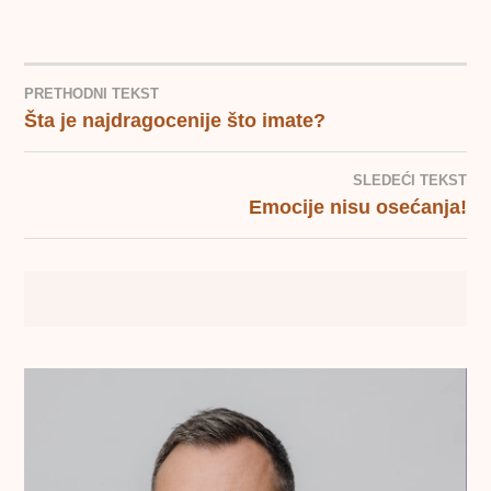
PRETHODNI TEKST
Šta je najdragocenije što imate?
KRETANJE
ČLANKA
SLEDEĆI TEKST
Emocije nisu osećanja!