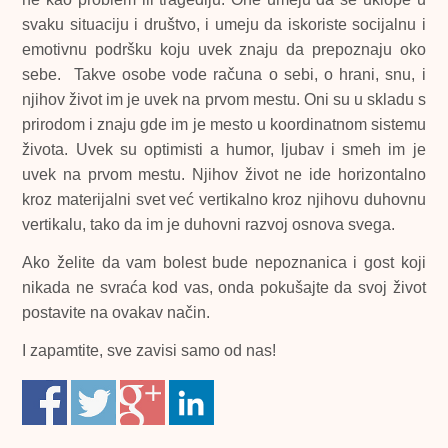
svaku situaciju i društvo, i umeju da iskoriste socijalnu i
emotivnu podršku koju uvek znaju da prepoznaju oko
sebe. Takve osobe vode računa o sebi, o hrani, snu, i
njihov život im je uvek na prvom mestu. Oni su u skladu s
prirodom i znaju gde im je mesto u koordinatnom sistemu
života. Uvek su optimisti a humor, ljubav i smeh im je
uvek na prvom mestu. Njihov život ne ide horizontalno
kroz materijalni svet već vertikalno kroz njihovu duhovnu
vertikalu, tako da im je duhovni razvoj osnova svega.
Ako želite da vam bolest bude nepoznanica i gost koji
nikada ne svraća kod vas, onda pokušajte da svoj život
postavite na ovakav način.
I zapamtite, sve zavisi samo od nas!