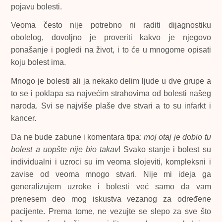
pojavu bolesti.
Veoma često nije potrebno ni raditi dijagnostiku
obolelog, dovoljno je proveriti kakvo je njegovo
ponašanje i pogledi na život, i to će u mnogome opisati
koju bolest ima.
Mnogo je bolesti ali ja nekako delim ljude u dve grupe a
to se i poklapa sa najvećim strahovima od bolesti našeg
naroda. Svi se najviše plaše dve stvari a to su infarkt i
kancer.
Da ne bude zabune i komentara tipa:
moj otaj je dobio tu
bolest a uopšte nije bio takav
! Svako stanje i bolest su
individualni i uzroci su im veoma slojeviti, kompleksni i
zavise od veoma mnogo stvari. Nije mi ideja ga
generalizujem uzroke i bolesti već samo da vam
prenesem deo mog iskustva vezanog za određene
pacijente. Prema tome, ne vezujte se slepo za sve što