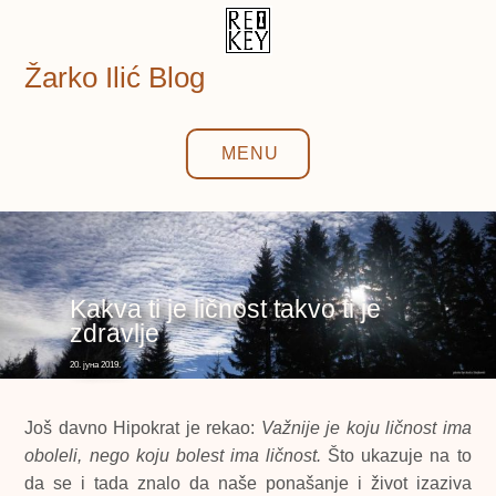
Skip
to
content
Žarko Ilić Blog
MENU
Kakva ti je ličnost takvo ti je
zdravlje
20. јуна 2019.
Još davno Hipokrat je rekao:
Važnije je koju ličnost ima
oboleli, nego koju bolest ima ličnost.
Što ukazuje na to
da se i tada znalo da naše ponašanje i život izaziva